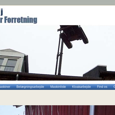
maskiner
Belægningsarbejde
Maskinliste
Kloakarbejde
Find os
G